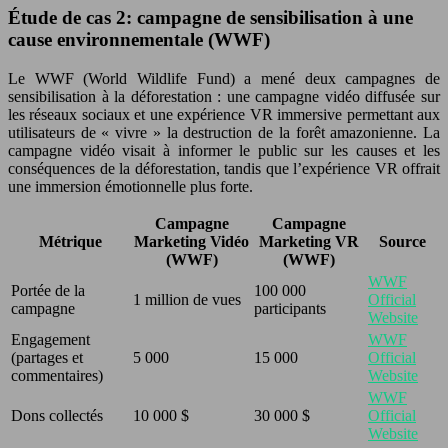
Étude de cas 2: campagne de sensibilisation à une
cause environnementale (WWF)
Le WWF (World Wildlife Fund) a mené deux campagnes de
sensibilisation à la déforestation : une campagne vidéo diffusée sur
les réseaux sociaux et une expérience VR immersive permettant aux
utilisateurs de « vivre » la destruction de la forêt amazonienne. La
campagne vidéo visait à informer le public sur les causes et les
conséquences de la déforestation, tandis que l’expérience VR offrait
une immersion émotionnelle plus forte.
Campagne
Campagne
Métrique
Marketing Vidéo
Marketing VR
Source
(WWF)
(WWF)
WWF
Portée de la
100 000
1 million de vues
Official
campagne
participants
Website
Engagement
WWF
(partages et
5 000
15 000
Official
commentaires)
Website
WWF
Dons collectés
10 000 $
30 000 $
Official
Website