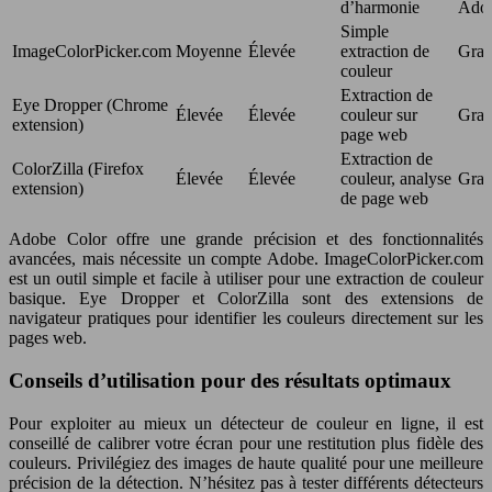
d’harmonie
Ado
Simple
ImageColorPicker.com
Moyenne
Élevée
extraction de
Grat
couleur
Extraction de
Eye Dropper (Chrome
Élevée
Élevée
couleur sur
Grat
extension)
page web
Extraction de
ColorZilla (Firefox
Élevée
Élevée
couleur, analyse
Grat
extension)
de page web
Adobe Color offre une grande précision et des fonctionnalités
avancées, mais nécessite un compte Adobe. ImageColorPicker.com
est un outil simple et facile à utiliser pour une extraction de couleur
basique. Eye Dropper et ColorZilla sont des extensions de
navigateur pratiques pour identifier les couleurs directement sur les
pages web.
Conseils d’utilisation pour des résultats optimaux
Pour exploiter au mieux un détecteur de couleur en ligne, il est
conseillé de calibrer votre écran pour une restitution plus fidèle des
couleurs. Privilégiez des images de haute qualité pour une meilleure
précision de la détection. N’hésitez pas à tester différents détecteurs