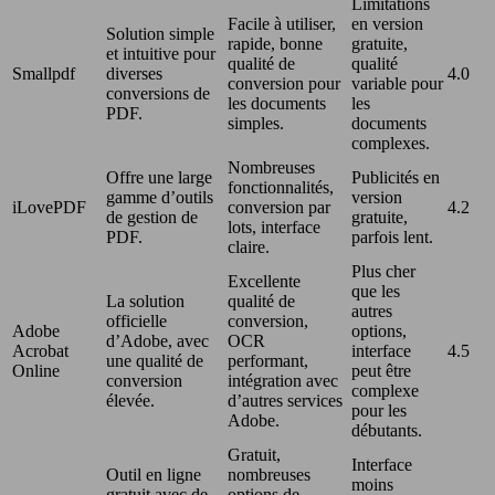
Limitations
Facile à utiliser,
en version
Solution simple
rapide, bonne
gratuite,
et intuitive pour
qualité de
qualité
Smallpdf
diverses
4.0
conversion pour
variable pour
conversions de
les documents
les
PDF.
simples.
documents
complexes.
Nombreuses
Offre une large
Publicités en
fonctionnalités,
gamme d’outils
version
iLovePDF
conversion par
4.2
de gestion de
gratuite,
lots, interface
PDF.
parfois lent.
claire.
Plus cher
Excellente
que les
La solution
qualité de
autres
officielle
conversion,
Adobe
options,
d’Adobe, avec
OCR
Acrobat
interface
4.5
une qualité de
performant,
Online
peut être
conversion
intégration avec
complexe
élevée.
d’autres services
pour les
Adobe.
débutants.
Gratuit,
Interface
Outil en ligne
nombreuses
moins
gratuit avec de
options de