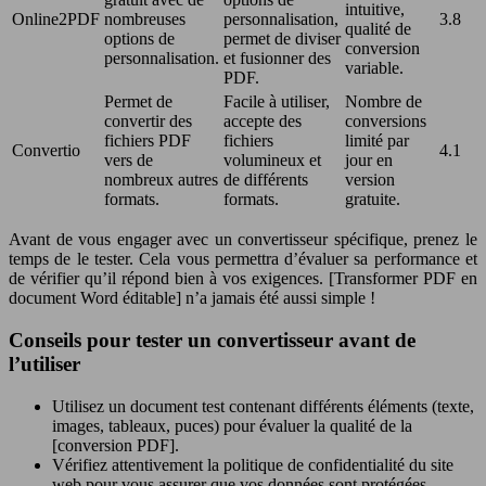
intuitive,
Online2PDF
nombreuses
personnalisation,
3.8
qualité de
options de
permet de diviser
conversion
personnalisation.
et fusionner des
variable.
PDF.
Permet de
Facile à utiliser,
Nombre de
convertir des
accepte des
conversions
fichiers PDF
fichiers
limité par
Convertio
4.1
vers de
volumineux et
jour en
nombreux autres
de différents
version
formats.
formats.
gratuite.
Avant de vous engager avec un convertisseur spécifique, prenez le
temps de le tester. Cela vous permettra d’évaluer sa performance et
de vérifier qu’il répond bien à vos exigences. [Transformer PDF en
document Word éditable] n’a jamais été aussi simple !
Conseils pour tester un convertisseur avant de
l’utiliser
Utilisez un document test contenant différents éléments (texte,
images, tableaux, puces) pour évaluer la qualité de la
[conversion PDF].
Vérifiez attentivement la politique de confidentialité du site
web pour vous assurer que vos données sont protégées.