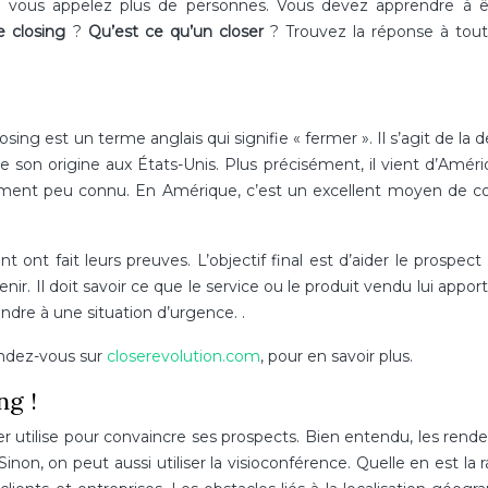
 vous appelez plus de personnes. Vous devez apprendre à ê
e closing
?
Qu’est ce qu’un closer
? Trouvez la réponse à tou
osing est un terme anglais qui signifie « fermer ». Il s’agit de la 
 son origine aux États-Unis. Plus précisément, il vient d’Amér
ement peu connu. En Amérique, c’est un excellent moyen de c
ont fait leurs preuves. L’objectif final est d’aider le prospect 
venir. Il doit savoir ce que le service ou le produit vendu lui appor
ondre à une situation d’urgence. .
endez-vous sur
closerevolution.com
, pour en savoir plus.
ng !
ser utilise pour convaincre ses prospects. Bien entendu, les rend
on, on peut aussi utiliser la visioconférence. Quelle en est la r