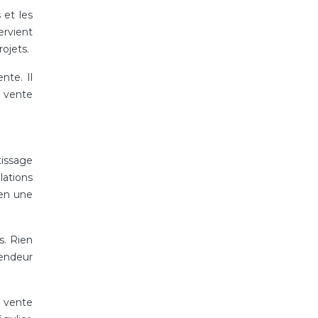
 et les
ervient
rojets.
nte. Il
e vente
tissage
lations
ien une
es. Rien
vendeur
e vente