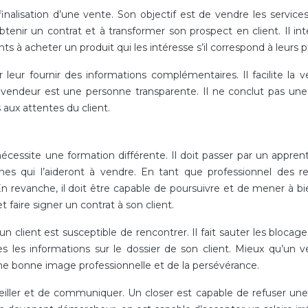
finalisation d’une vente. Son objectif est de vendre les services
btenir un contrat et à transformer son prospect en client. Il int
ts à acheter un produit qui les intéresse s’il correspond à leurs p
 leur fournir des informations complémentaires. Il facilite la ve
 le vendeur est une personne transparente. Il ne conclut pas un
 aux attentes du client.
nécessite une formation différente. Il doit passer par un appren
s qui l’aideront à vendre. En tant que professionnel des re
En revanche, il doit être capable de poursuivre et de mener à b
t faire signer un contrat à son client.
qu’un client est susceptible de rencontrer. Il fait sauter les blocag
s les informations sur le dossier de son client. Mieux qu’un 
a une bonne image professionnelle et de la persévérance.
eiller et de communiquer. Un closer est capable de refuser un