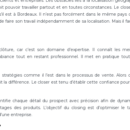
 clients et entreprises. Les obstacles liés à la localisation géogr
oit pouvoir travailler partout et en toutes circonstances. Le clos
s’il est à Bordeaux. Il n’est pas forcément dans le même pays 
 faire son travail indépendamment de sa localisation. Mais il fa
ôture, car c’est son domaine d’expertise. Il connaît les mei
iance tout en restant professionnel. Il met en pratique tou
 stratégies comme il l’est dans le processus de vente. Alors 
t la différence. Le closer est tenu d’établir cette confiance pour 
ntifie chaque détail du prospect avec précision afin de dynam
tages des produits. L’objectif du closing est d’optimiser le 
d’une entreprise.
?